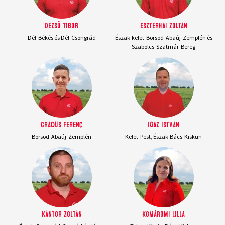
Dezső Tibor
Eszterhai Zoltán
Dél-Békés és Dél-Csongrád
Észak-kelet-Borsod-Abaúj-Zemplén és
Szabolcs-Szatmár-Bereg
Grádus Ferenc
Igaz István
Borsod-Abaúj-Zemplén
Kelet-Pest, Észak-Bács-Kiskun
Kántor Zoltán
Komáromi Lilla