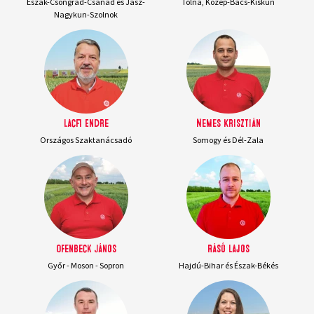
Észak-Csongrád-Csanád és Jász-
Tolna, Közép-Bács-Kiskun
Nagykun-Szolnok
Lacfi Endre
Nemes Krisztián
Országos Szaktanácsadó
Somogy és Dél-Zala
Ofenbeck János
Rásó Lajos
Győr - Moson - Sopron
Hajdú-Bihar és Észak-Békés