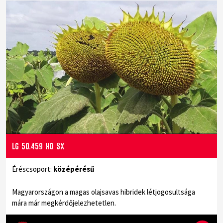
LG 50.459 HO SX
Éréscsoport:
középérésű
Magyarországon a magas olajsavas hibridek létjogosultsága
mára már megkérdőjelezhetetlen.