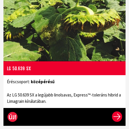
LG 50.639 SX
Éréscsoport:
középérésű
Az LG 50.639 SX a legújabb linolsavas, Express™-toleráns hibrid a
Limagrain kínálatában.