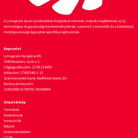
A Limagrain olyan új hibrideket és fajtákat nemesít, melyek megfelelnek az új
technológiai és gazdasági követelményeknek, valamint a termelők és a különböző
mezőgazdasági ágazatok specifikus igényeinek.
Kapcsolat
Limagrain Hungária Kft.
2040 Budaörs, Gyár u 2.
Cégjegyzékszám: 13 09 214693
Adószám: 27402340-2-13
Számlavezető bank: Raiffeisen Bank Zrt.
Bankszámlaszám:
12001008-01784702-00100004
Oldaltérkép
Termékek
Kiadványok
Innovációk
Rólunk
Kiskereskedelem
LG 60