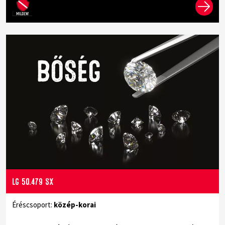
LG 50.479 SX
Éréscsoport:
közép-korai