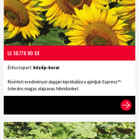
LG 50.779 HO SX
Éréscsoport:
közép-korai
Kísérleti eredményei alapján kipróbálásra ajánljuk Express™-
toleráns magas olajsavas hibridünket.