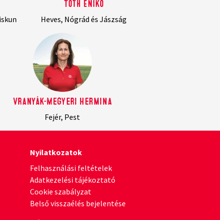
Tóth Enikő
iskun
Heves, Nógrád és Jászság
Vranyák-Megyeri Hermina
Fejér, Pest
Nyilatkozatok
Felhasználási feltételek
Adatkezelési tájékoztató
Cookie szabályzat
Belső visszaélés bejelentése