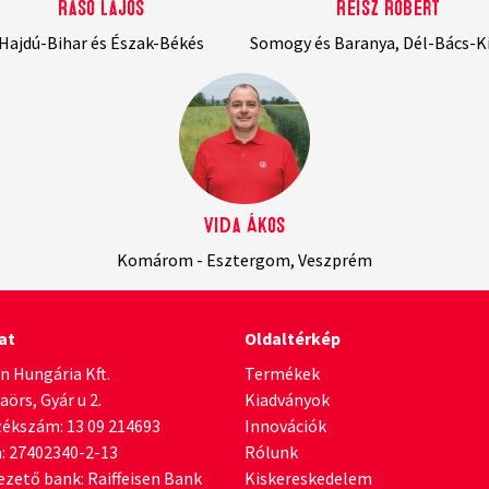
Rásó Lajos
Reisz Róbert
Hajdú-Bihar és Észak-Békés
Somogy és Baranya, Dél-Bács-K
Vida Ákos
Komárom - Esztergom, Veszprém
at
Oldaltérkép
n Hungária Kft.
Termékek
örs, Gyár u 2.
Kiadványok
ékszám: 13 09 214693
Innovációk
: 27402340-2-13
Rólunk
zető bank: Raiffeisen Bank
Kiskereskedelem