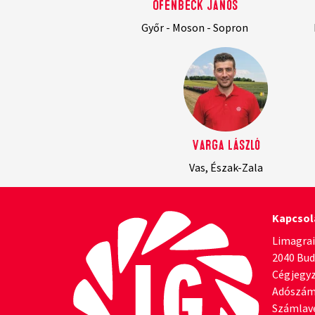
Ofenbeck János
Győr - Moson - Sopron
Varga László
Vas, Észak-Zala
Kapcsol
Limagrai
2040 Buda
Cégjegyz
Adószám
Számlave