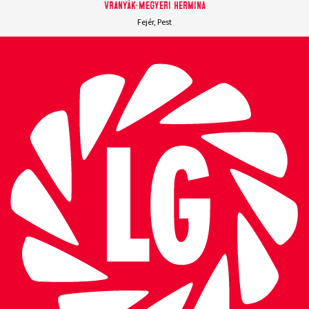
Vranyák-Megyeri Hermina
Fejér, Pest