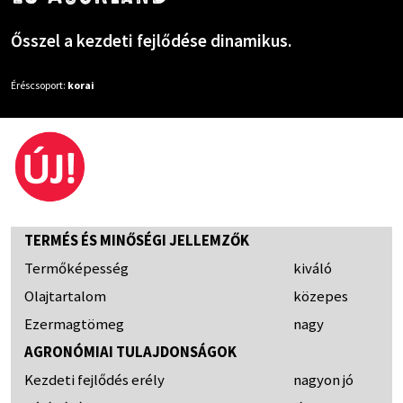
Ősszel a kezdeti fejlődése dinamikus.
Éréscsoport:
korai
TERMÉS ÉS MINŐSÉGI JELLEMZŐK
Termőképesség
kiváló
Olajtartalom
közepes
Ezermagtömeg
nagy
AGRONÓMIAI TULAJDONSÁGOK
Kezdeti fejlődés erély
nagyon jó