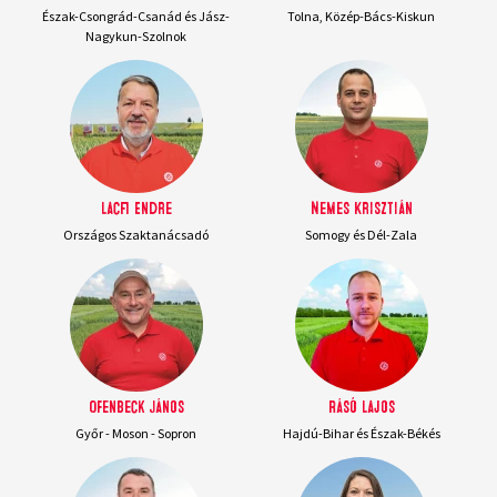
Észak-Csongrád-Csanád és Jász-
Tolna, Közép-Bács-Kiskun
Nagykun-Szolnok
Lacfi Endre
Nemes Krisztián
Országos Szaktanácsadó
Somogy és Dél-Zala
Ofenbeck János
Rásó Lajos
Győr - Moson - Sopron
Hajdú-Bihar és Észak-Békés