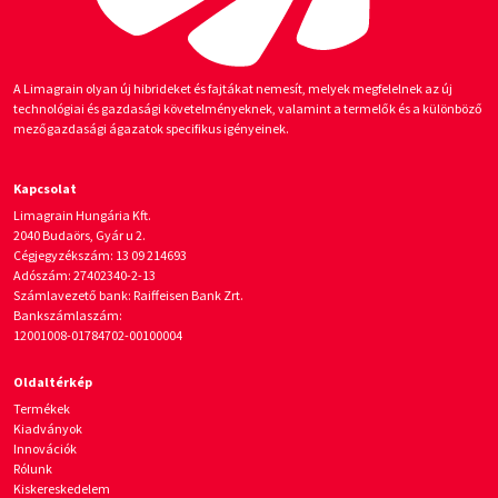
A Limagrain olyan új hibrideket és fajtákat nemesít, melyek megfelelnek az új
technológiai és gazdasági követelményeknek, valamint a termelők és a különböző
mezőgazdasági ágazatok specifikus igényeinek.
Kapcsolat
Limagrain Hungária Kft.
2040 Budaörs, Gyár u 2.
Cégjegyzékszám: 13 09 214693
Adószám: 27402340-2-13
Számlavezető bank: Raiffeisen Bank Zrt.
Bankszámlaszám:
12001008-01784702-00100004
Oldaltérkép
Termékek
Kiadványok
Innovációk
Rólunk
Kiskereskedelem