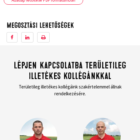
Adatlap letöltése PDF formátumban
Megosztási lehetőségek
Lépjen kapcsolatba területileg
illetékes kollégánkkal
Területileg illetékes kollégáink szakértelemmel állnak
rendelkezésére.