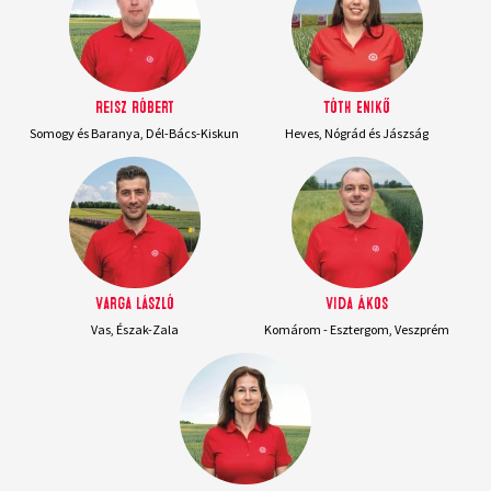
Reisz Róbert
Tóth Enikő
Somogy és Baranya, Dél-Bács-Kiskun
Heves, Nógrád és Jászság
Varga László
Vida Ákos
Vas, Észak-Zala
Komárom - Esztergom, Veszprém