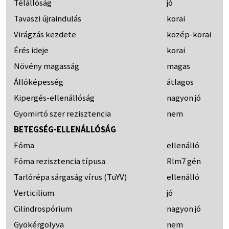
Télállóság
jó
Tavaszi újraindulás
korai
Virágzás kezdete
közép-korai
Érés ideje
korai
Növény magasság
magas
Állóképesség
átlagos
Kipergés-ellenállóság
nagyon jó
Gyomirtó szer rezisztencia
nem
BETEGSÉG-ELLENÁLLÓSÁG
Fóma
ellenálló
Fóma rezisztencia típusa
Rlm7 gén
Tarlórépa sárgaság vírus (TuYV)
ellenálló
Verticilium
jó
Cilindrospórium
nagyon jó
Gyökérgolyva
nem