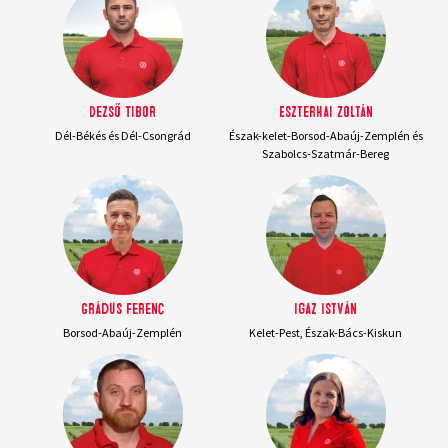
Dezső Tibor
Eszterhai Zoltán
Dél-Békés és Dél-Csongrád
Észak-kelet-Borsod-Abaúj-Zemplén és
Szabolcs-Szatmár-Bereg
Grádus Ferenc
Igaz István
Borsod-Abaúj-Zemplén
Kelet-Pest, Észak-Bács-Kiskun