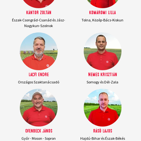
Kántor Zoltán
Komáromi Lilla
Észak-Csongrád-Csanád és Jász-
Tolna, Közép-Bács-Kiskun
Nagykun-Szolnok
Lacfi Endre
Nemes Krisztián
Országos Szaktanácsadó
Somogy és Dél-Zala
Ofenbeck János
Rásó Lajos
Győr - Moson - Sopron
Hajdú-Bihar és Észak-Békés