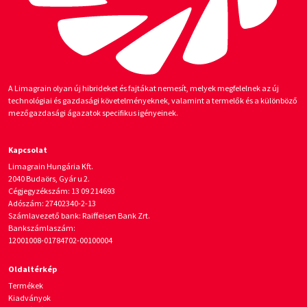
A Limagrain olyan új hibrideket és fajtákat nemesít, melyek megfelelnek az új
technológiai és gazdasági követelményeknek, valamint a termelők és a különböző
mezőgazdasági ágazatok specifikus igényeinek.
Kapcsolat
Limagrain Hungária Kft.
2040 Budaörs, Gyár u 2.
Cégjegyzékszám: 13 09 214693
Adószám: 27402340-2-13
Számlavezető bank: Raiffeisen Bank Zrt.
Bankszámlaszám:
12001008-01784702-00100004
Oldaltérkép
Termékek
Kiadványok