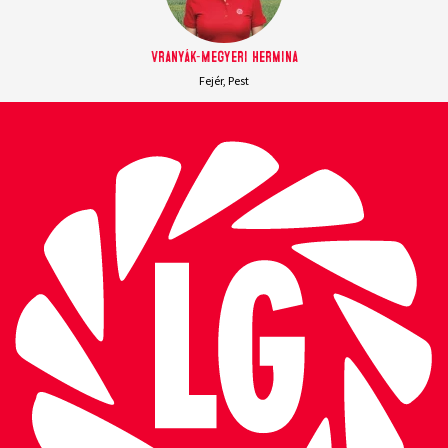
Vranyák-Megyeri Hermina
Fejér, Pest