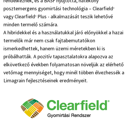
rendelkeznek, és a BASF nyújtotta, hatékony
posztemergens gyomirtási technológia – Clearfield
®
vagy Clearfield
Plus - alkalmazását teszik lehetővé
®
minden termelő számára.
A hibridekkel és a használatukkal járó előnyökkel a hazai
termelők már nem csak fajtabemutatókon
ismerkedhettek, hanem üzemi méretekben ki is
próbálhatták. A pozitív tapasztalatokra alapozva az
elkövetkező években folyamatosan növeljük az elérhető
vetőmag mennyiséget, hogy minél többen élvezhessék a
Limagrain fejlesztéseinek eredményeit.