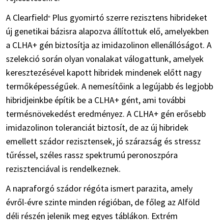
A Clearfield
Plus gyomirtó szerre rezisztens hibrideket
®
új genetikai bázisra alapozva állítottuk elő, amelyekben
a CLHA+ gén biztosítja az imidazolinon ellenállóságot. A
szelekció során olyan vonalakat válogattunk, amelyek
keresztezésével kapott hibridek mindenek előtt nagy
termőképességűek. A nemesítőink a legújabb és legjobb
hibridjeinkbe építik be a CLHA+ gént, ami további
termésnövekedést eredményez. A CLHA+ gén erősebb
imidazolinon toleranciát biztosít, de az új hibridek
emellett szádor rezisztensek, jó szárazság és stressz
tűréssel, széles rassz spektrumú peronoszpóra
rezisztenciával is rendelkeznek.
A napraforgó szádor régóta ismert parazita, amely
évről-évre szinte minden régióban, de főleg az Alföld
déli részén jelenik meg egyes táblákon. Extrém