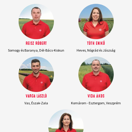
Reisz Róbert
Tóth Enikő
Somogy és Baranya, Dél-Bács-Kiskun
Heves, Nógrád és Jászság
Varga László
Vida Ákos
Vas, Észak-Zala
Komárom - Esztergom, Veszprém