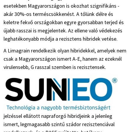
esetekben Magyarországon is okozhat szignifikáns -
akár 30%-os terméscsökkenést. A tőlünk délre és
keletre fekvő országokban egyre gyorsabban terjed és
újabb rasszai is megjelentek. Az ellene való védekezés
leghatékonyabb módja a rezisztens hibridek vetése.
A Limagrain rendelkezik olyan hibridekkel, amelyek nem
csak a Magyarországon ismert A-E, hanem az ezeknél
virulensebb, G rasszal szemben is rezisztensek.
jelzéssel ellátott napraforgó hibridjeink a jelenleg
ismert, legmagasabb szintű szádor rezisztenciával